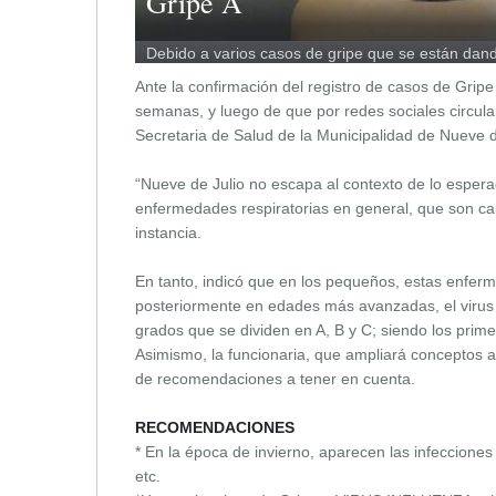
Gripe A
Debido a varios casos de gripe que se están dan
la situación está controlada.
Ante la confirmación del registro de casos de Grip
semanas, y luego de que por redes sociales circular
Secretaria de Salud de la Municipalidad de Nueve de
“Nueve de Julio no escapa al contexto de lo espera
enfermedades respiratorias en general, que son cau
instancia.
En tanto, indicó que en los pequeños, estas enferm
posteriormente en edades más avanzadas, el virus m
grados que se dividen en A, B y C; siendo los pri
Asimismo, la funcionaria, que ampliará conceptos a
de recomendaciones a tener en cuenta.
RECOMENDACIONES
* En la época de invierno, aparecen las infecciones 
etc.