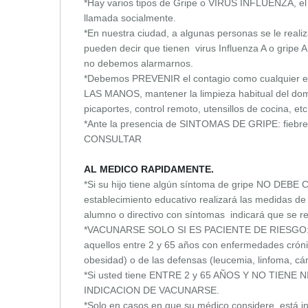
*Hay varios tipos de Gripe o VIRUS INFLUENZA, el 
llamada socialmente.
*En nuestra ciudad, a algunas personas se le reali
pueden decir que tienen virus Influenza A o gripe 
no debemos alarmarnos.
*Debemos PREVENIR el contagio como cualquier
LAS MANOS, mantener la limpieza habitual del dom
picaportes, control remoto, utensillos de cocina, etc
*Ante la presencia de SINTOMAS DE GRIPE: fiebre, t
CONSULTAR
AL MEDICO RAPIDAMENTE.
*Si su hijo tiene algún síntoma de gripe NO D
establecimiento educativo realizará las medidas de 
alumno o directivo con síntomas indicará que se ret
*VACUNARSE SOLO SI ES PACIENTE DE RIESGO: m
aquellos entre 2 y 65 años con enfermedades cróni
obesidad) o de las defensas (leucemia, linfoma, cán
*Si usted tiene ENTRE 2 y 65 AÑOS Y NO TIENE
INDICACION DE VACUNARSE.
*Solo en casos en que su médico considere, está ind