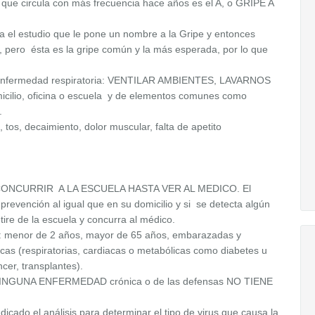
que circula con más frecuencia hace años es el A, o GRIPE A
za el estudio que le pone un nombre a la Gripe y entonces
A, pero ésta es la gripe común y la más esperada, por lo que
 enfermedad respiratoria: VENTILAR AMBIENTES, LAVARNOS
icilio, oficina o escuela y de elementos comunes como
.
os, decaimiento, dolor muscular, falta de apetito
EBE CONCURRIR A LA ESCUELA HASTA VER AL MEDICO. El
prevención al igual que en su domicilio y si se detecta algún
ire de la escuela y concurra al médico.
enor de 2 años, mayor de 65 años, embarazadas y
cas (respiratorias, cardiacas o metabólicas como diabetes u
cer, transplantes).
 NINGUNA ENFERMEDAD crónica o de las defensas NO TIENE
icado el análisis para determinar el tipo de virus que causa la