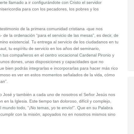
rte llamado a ir configurándote con Cristo el servidor
 misericordia para con los pecadores, los pobres y los
testimonio de la primera comunidad cristiana -que nos
- de la ordenación “para el servicio de las mesas”, es decir, de
no existencial. Tu entrega al servicio de los ciudadanos en tu
caut, tu espíritu de servicio en los años del seminario,
con tus compañeros en el centro vocacional Cardenal Pironio y
n unos dones, unas disposiciones y capacidades que no
e bien podrás integrarlas e incorporarlas para hacer más rico
ermoso es ver en estos momentos señalados de la vida, cómo
an”.
 José y también a cada uno de nosotros el Señor Jesús nos
n en la Iglesia. Este tiempo tan doloroso, difícil y complejo,
el mundo todo, “¡No temas, yo te envío!”. Que en su Palabra
a cumplir con la misión, apoyados no en nosotros mismos sino