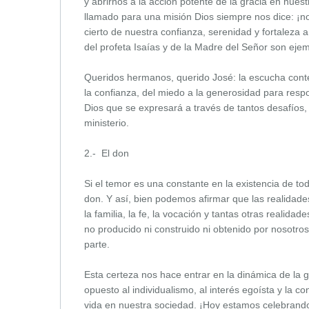
y abrirnos a la acción potente de la gracia en nuestr
llamado para una misión Dios siempre nos dice: ¡n
cierto de nuestra confianza, serenidad y fortaleza a
del profeta Isaías y de la Madre del Señor son eje
Queridos hermanos, querido José: la escucha contem
la confianza, del miedo a la generosidad para resp
Dios que se expresará a través de tantos desafíos, 
ministerio.
2.- El don
Si el temor es una constante en la existencia de 
don. Y así, bien podemos afirmar que las realidade
la familia, la fe, la vocación y tantas otras realid
no producido ni construido ni obtenido por nosotro
parte.
Esta certeza nos hace entrar en la dinámica de la gr
opuesto al individualismo, al interés egoísta y la 
vida en nuestra sociedad. ¡Hoy estamos celebrando