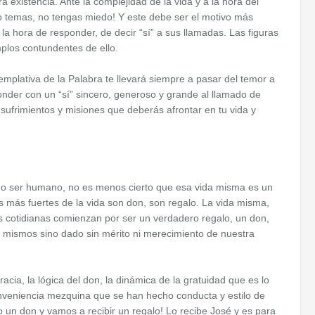
a existencia. Ante la complejidad de la vida y a la hora del
o temas, no tengas miedo! Y este debe ser el motivo más
 la hora de responder, de decir “sí” a sus llamadas. Las figuras
mplos contundentes de ello.
plativa de la Palabra te llevará siempre a pasar del temor a
onder con un “sí” sincero, generoso y grande al llamado de
sufrimientos y misiones que deberás afrontar en tu vida y
todo ser humano, no es menos cierto que esa vida misma es un
s más fuertes de la vida son don, son regalo. La vida misma,
ades cotidianas comienzan por ser un verdadero regalo, un don,
s mismos sino dado sin mérito ni merecimiento de nuestra
acia, la lógica del don, la dinámica de la gratuidad que es lo
conveniencia mezquina que se han hecho conducta y estilo de
 un don y vamos a recibir un regalo! Lo recibe José y es para