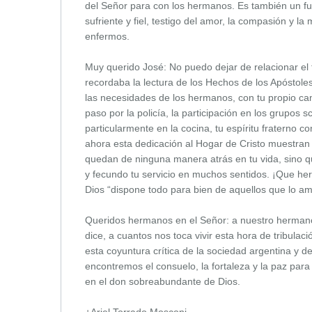
del Señor para con los hermanos. Es también un fue
sufriente y fiel, testigo del amor, la compasión y la
enfermos.
Muy querido José: No puedo dejar de relacionar el 
recordaba la lectura de los Hechos de los Apóstoles
las necesidades de los hermanos, con tu propio cami
paso por la policía, la participación en los grupos s
particularmente en la cocina, tu espíritu fraterno 
ahora esta dedicación al Hogar de Cristo muestra
quedan de ninguna manera atrás en tu vida, sino qu
y fecundo tu servicio en muchos sentidos. ¡Que h
Dios “dispone todo para bien de aquellos que lo am
Queridos hermanos en el Señor: a nuestro hermano
dice, a cuantos nos toca vivir esta hora de tribulació
esta coyuntura crítica de la sociedad argentina y d
encontremos el consuelo, la fortaleza y la paz par
en el don sobreabundante de Dios.
+Ariel Torrado Mosconi