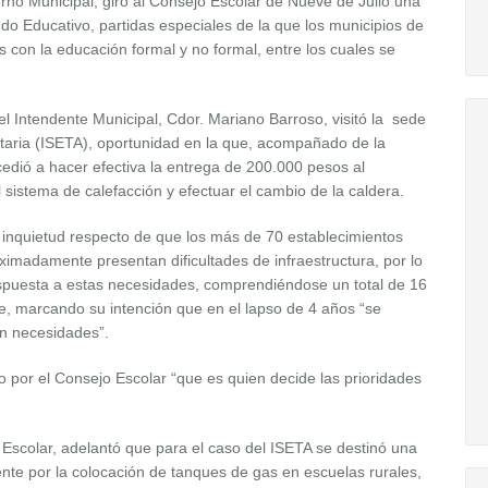
no Municipal, giró al Consejo Escolar de Nueve de Julio una
o Educativo, partidas especiales de la que los municipios de
s con la educación formal y no formal, entre los cuales se
el Intendente Municipal, Cdor. Mariano Barroso, visitó la sede
ntaria (ISETA), oportunidad en la que, acompañado de la
cedió a hacer efectiva la entrega de 200.000 pesos al
l sistema de calefacción y efectuar el cambio de la caldera.
inquietud respecto de que los más de 70 establecimientos
ximadamente presentan dificultades de infraestructura, por lo
spuesta a estas necesidades, comprendiéndose un total de 16
e, marcando su intención que en el lapso de 4 años “se
n necesidades”.
o por el Consejo Escolar “que es quien decide las prioridades
 Escolar, adelantó que para el caso del ISETA se destinó una
te por la colocación de tanques de gas en escuelas rurales,