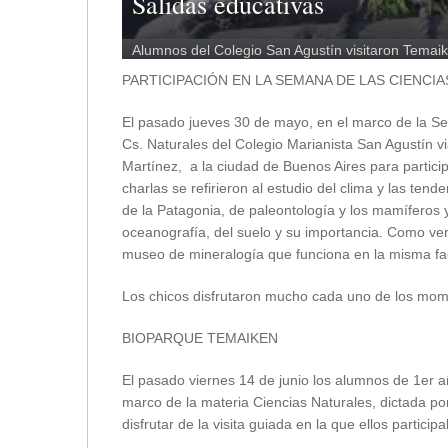
Salidas educativas
Alumnos del Colegio San Agustín visitaron Temai
PARTICIPACIÓN EN LA SEMANA DE LAS CIENCIA
El pasado jueves 30 de mayo, en el marco de la Se
Cs. Naturales del Colegio Marianista San Agustín vi
Martínez, a la ciudad de Buenos Aires para partici
charlas se refirieron al estudio del clima y las ten
de la Patagonia, de paleontología y los mamíferos 
oceanografía, del suelo y su importancia. Como ve
museo de mineralogía que funciona en la misma fa
Los chicos disfrutaron mucho cada uno de los mome
BIOPARQUE TEMAIKEN
El pasado viernes 14 de junio los alumnos de 1er a
marco de la materia Ciencias Naturales, dictada po
disfrutar de la visita guiada en la que ellos partic