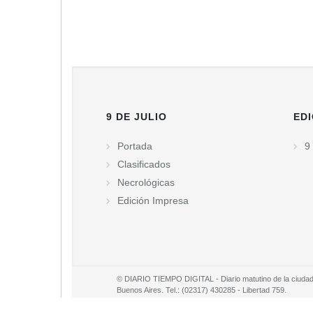
9 DE JULIO
EDI
Portada
9 
Clasificados
Necrológicas
Edición Impresa
© DIARIO TIEMPO DIGITAL - Diario matutino de la ciudad d
Buenos Aires. Tel.: (02317) 430285 - Libertad 759.
Propietario: Juan Enrique Cambello S.R.L
Director: Juan Enrique Cambello