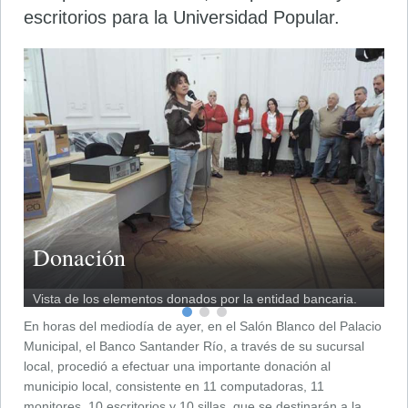
escritorios para la Universidad Popular.
Donación
D
y
Vista de los elementos donados por la entidad bancaria.
Cl
Rì
En horas del mediodía de ayer, en el Salón Blanco del Palacio
Municipal, el Banco Santander Río, a través de su sucursal
local, procedió a efectuar una importante donación al
municipio local, consistente en 11 computadoras, 11
monitores, 10 escritorios y 10 sillas, que se destinarán a la