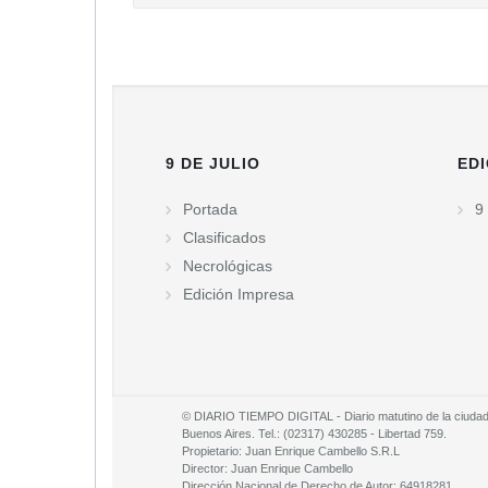
9 DE JULIO
EDI
Portada
9 
Clasificados
Necrológicas
Edición Impresa
© DIARIO TIEMPO DIGITAL - Diario matutino de la ciudad d
Buenos Aires. Tel.: (02317) 430285 - Libertad 759.
Propietario: Juan Enrique Cambello S.R.L
Director: Juan Enrique Cambello
Dirección Nacional de Derecho de Autor: 64918281