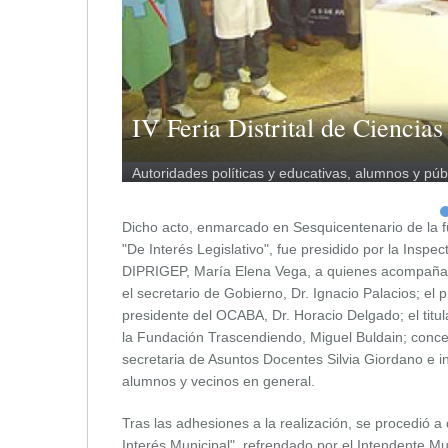
IV Feria Distrital de Ciencias
l”.
Autoridades políticas y educativas, alumnos y públ
Dicho acto, enmarcado en Sesquicentenario de la fu
"De Interés Legislativo", fue presidido por la Inspect
DIPRIGEP, María Elena Vega, a quienes acompañaron 
el secretario de Gobierno, Dr. Ignacio Palacios; el 
presidente del OCABA, Dr. Horacio Delgado; el titu
la Fundación Trascendiendo, Miguel Buldain; concej
secretaria de Asuntos Docentes Silvia Giordano e in
alumnos y vecinos en general.
Tras las adhesiones a la realización, se procedió a
Interés Municipal", refrendado por el Intendente Mun