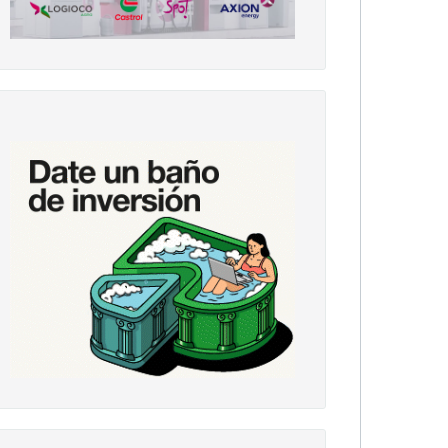
Feria Distrital de Ciencias
Feria Distrital de Ciencias
Feria Distrital de Ciencias
de los stands presentados en la Feria Distrital.
de los stands presentados en la Feria Distrital.
endente Battistella entrega el decreto “De Interés Municipal”.