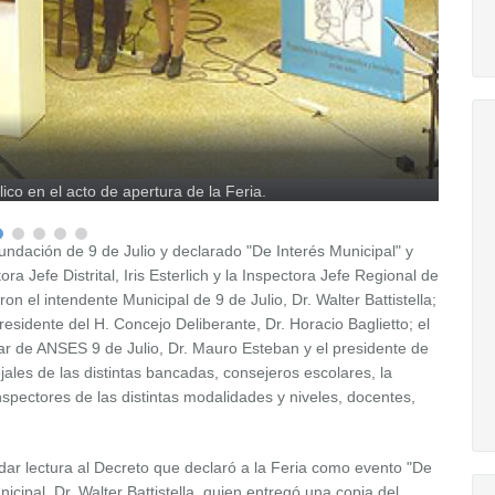
IV 
IV 
IV 
Vista 
ico en el acto de apertura de la Feria.
Vista 
El int
ndación de 9 de Julio y declarado "De Interés Municipal" y
ora Jefe Distrital, Iris Esterlich y la Inspectora Jefe Regional de
el intendente Municipal de 9 de Julio, Dr. Walter Battistella;
presidente del H. Concejo Deliberante, Dr. Horacio Baglietto; el
lar de ANSES 9 de Julio, Dr. Mauro Esteban y el presidente de
ales de las distintas bancadas, consejeros escolares, la
spectores de las distintas modalidades y niveles, docentes,
 dar lectura al Decreto que declaró a la Feria como evento "De
icipal, Dr. Walter Battistella, quien entregó una copia del