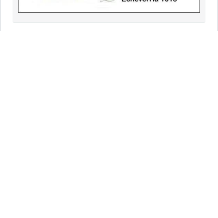
9 DE JULIO
Portada
Clasificados
Necrológicas
Edición Impresa
EDICIONES
9 de Julio