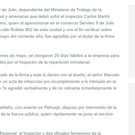
 de Julio, dependiente del Ministerio de Trabajo de la
bal y amenazas que debió sufrir el inspector Carlos Martín
mo, quien al apersonarse en el comercio Servitec 9 de Julio
alle Robbio 862 de esta ciudad y con el fin verificar sobre
ayo del corriente año, fue agredido por el titular de la firma
l mes de mayo, se otorgaron 20 días hábiles a la empresa para
s por el Inspector de la repartición ministerial.
ado de la firma y éste lo derivo con el dueño, el señor Marcelo
ar un acta de infracción por incumplimiento a lo intimado en la
e "lo agredió verbalmente y de no retirarse inmediatamente lo
Saldaño, con asiento en Pehuajó, dispuso por intermedio de la
e la fuerza pública, quien rápidamente se puso al servicio
egional, el Inspector y dos oficiales femeninos de la