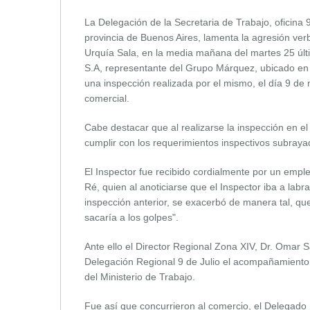
La Delegación de la Secretaria de Trabajo, oficina 9
provincia de Buenos Aires, lamenta la agresión ver
Urquía Sala, en la media mañana del martes 25 últi
S.A, representante del Grupo Márquez, ubicado en c
una inspección realizada por el mismo, el día 9 de m
comercial.
Cabe destacar que al realizarse la inspección en e
cumplir con los requerimientos inspectivos subrayado
El Inspector fue recibido cordialmente por un emple
Ré, quien al anoticiarse que el Inspector iba a labr
inspección anterior, se exacerbó de manera tal, qu
sacaría a los golpes".
Ante ello el Director Regional Zona XIV, Dr. Omar 
Delegación Regional 9 de Julio el acompañamiento d
del Ministerio de Trabajo.
Fue así que concurrieron al comercio, el Delegado R