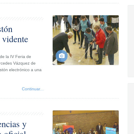
stón
 vidente
e la IV Feria de
ercedes Vázquez de
stón electrónico a una
Continuar...
encias y
 oficial