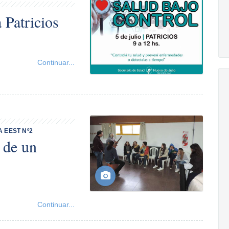
 Patricios
Continuar...
A EEST Nº2
 de un
Continuar...