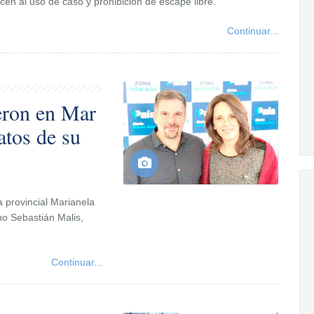
acen al uso de caso y prohibición de escape libre.
Continuar...
eron en Mar
atos de su
a provincial Marianela
no Sebastián Malis,
Continuar...