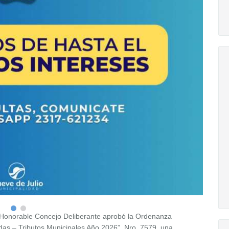
l Honorable Concejo Deliberante aprobó la Ordenanza
das – Tributos Municipales Año 2026”, Nro. 7579, una