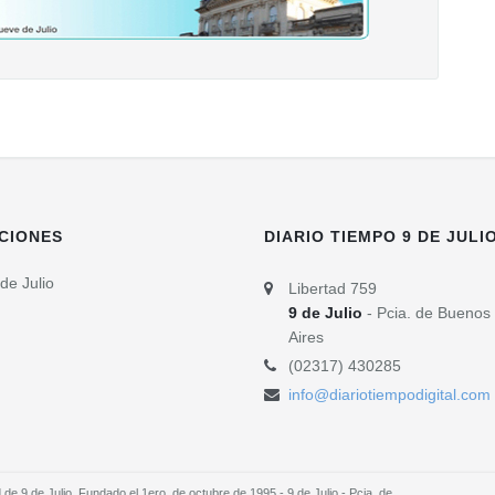
CIONES
DIARIO TIEMPO 9 DE JULI
de Julio
Libertad 759
9 de Julio
- Pcia. de Buenos
Aires
(02317) 430285
info@diariotiempodigital.com
e 9 de Julio. Fundado el 1ero. de octubre de 1995 - 9 de Julio - Pcia. de