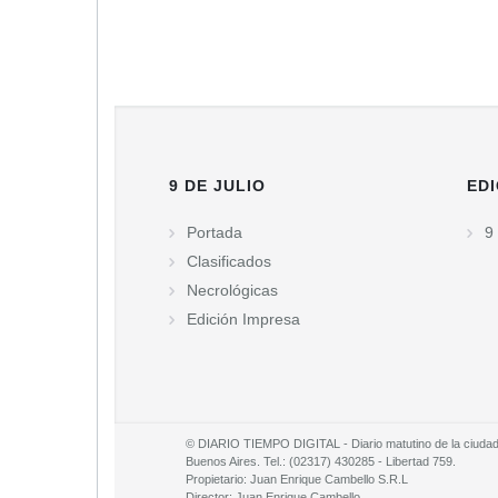
9 DE JULIO
EDI
Portada
9 
Clasificados
Necrológicas
Edición Impresa
© DIARIO TIEMPO DIGITAL - Diario matutino de la ciudad d
Buenos Aires. Tel.: (02317) 430285 - Libertad 759.
Propietario: Juan Enrique Cambello S.R.L
Director: Juan Enrique Cambello