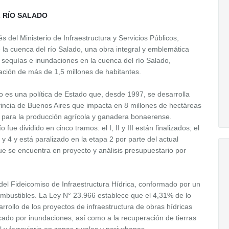
L RÍO SALADO
s del Ministerio de Infraestructura y Servicios Públicos,
de la cuenca del río Salado, una obra integral y emblemática
e sequías e inundaciones en la cuenca del río Salado,
ción de más de 1,5 millones de habitantes.
do es una política de Estado que, desde 1997, se desarrolla
vincia de Buenos Aires que impacta en 8 millones de hectáreas
as para la producción agrícola y ganadera bonaerense.
o fue dividido en cinco tramos: el I, II y III están finalizados; el
y 4 y está paralizado en la etapa 2 por parte del actual
ue se encuentra en proyecto y análisis presupuestario por
 del Fideicomiso de Infraestructura Hídrica, conformado por un
ombustibles. La Ley N° 23.966 establece que el 4,31% de lo
rollo de los proyectos de infraestructura de obras hídricas
cado por inundaciones, así como a la recuperación de tierras
al y ferroviaria en zonas rurales y periurbanas.