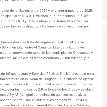
nomía de la Nación, entre 2024 y el primer trimestre de 2025,
o se ejecutaron $13.011 millones, que representan un 7,45%
s subtramos A, B y C de la etapa 2 del tramo IV podrían ser
ados no fueron destinados a los fines que corresponden por
e Buenos Aires, se trata del segmento final con el que se
 98 km en total, entre el Canal del Este de la laguna de
en Junín, atravesando también los municipios de Chacabuco y
uentes, de los cuales 8 son carreteros y 2 ferroviarios, y la
e Infraestructura y Servicios Públicos finalizó el estudio para
 infraestructura en el “Nodo de Bragado”, que cuando se ejecute
cias hídricas y la protección del territorio de este municipio.
os excedentes hídricos de 2,8 millones de hectáreas y se ubica
iones A2 y A3 (de igual denominación que sus respectivos
eana Central, que involucra a los partidos de 9 de Julio,
, Florentino Ameghino, General Viamonte, General Villegas,