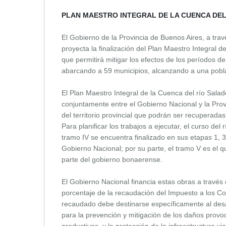
PLAN MAESTRO INTEGRAL DE LA CUENCA DE
El Gobierno de la Provincia de Buenos Aires, a travé
proyecta la finalización del Plan Maestro Integral 
que permitirá mitigar los efectos de los períodos d
abarcando a 59 municipios, alcanzando a una pobla
El Plan Maestro Integral de la Cuenca del río Sala
conjuntamente entre el Gobierno Nacional y la Pro
del territorio provincial que podrán ser recuperad
Para planificar los trabajos a ejecutar, el curso del rí
tramo IV se encuentra finalizado en sus etapas 1, 3 
Gobierno Nacional; por su parte, el tramo V es el q
parte del gobierno bonaerense.
El Gobierno Nacional financia estas obras a través
porcentaje de la recaudación del Impuesto a los C
recaudado debe destinarse específicamente al desar
para la prevención y mitigación de los daños provo
productivas, y la protección de la infraestructura vi