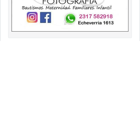
9 DE JULIO
Portada
Clasificados
Necrológicas
Edición Impresa
EDICIONES
9 de Julio