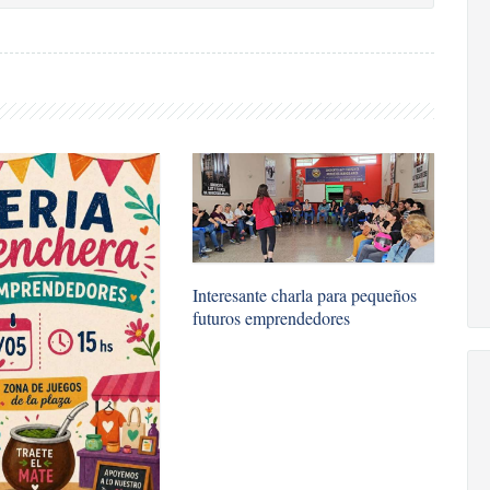
​Interesante charla para pequeños
futuros emprendedores