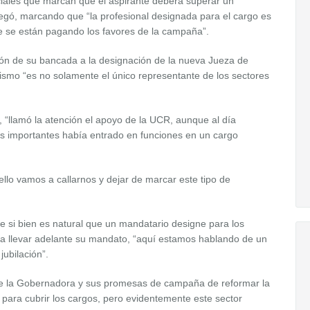
ciales que marcan que el aspirante deberá superar un
egó, marcando que “la profesional designada para el cargo es
ue se están pagando los favores de la campaña”.
ión de su bancada a la designación de la nueva Jueza de
ialismo “es no solamente el único representante de los sectores
 “llamó la atención el apoyo de la UCR, aunque al día
s importantes había entrado en funciones en un cargo
ello vamos a callarnos y dejar de marcar este tipo de
ue si bien es natural que un mandatario designe para los
ra llevar adelante su mandato, “aquí estamos hablando de un
ubilación”.
e la Gobernadora y sus promesas de campaña de reformar la
ara cubrir los cargos, pero evidentemente este sector