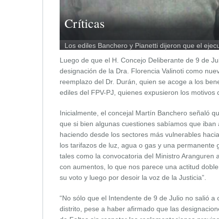
Críticas
Los ediles Banchero y Pianetti dijeron que el ejec
Luego de que el H. Concejo Deliberante de 9 de Jul
designación de la Dra. Florencia Valinoti como nuev
reemplazo del Dr. Durán, quien se acoge a los benef
ediles del FPV-PJ, quienes expusieron los motivos d
Inicialmente, el concejal Martín Banchero señaló q
que si bien algunas cuestiones sabíamos que iban 
haciendo desde los sectores más vulnerables hacia 
los tarifazos de luz, agua o gas y una permanent
tales como la convocatoria del Ministro Aranguren a 
con aumentos, lo que nos parece una actitud doble
su voto y luego por desoir la voz de la Justicia”.
“No sólo que el Intendente de 9 de Julio no salió a
distrito, pese a haber afirmado que las designacio