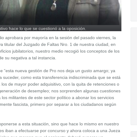
utivo hace lo que se cuestionó a la oposición.
io aprobara por mayoría en la sesión del pasado viernes, la
a titular del Juzgado de Faltas Nro. 1 de nuestra ciudad, en
icios jubilatorios, nuestro medio recogió los conceptos de los
e su negativa a tal instancia.
ue “esta nueva gestión de Pro nos deja un gusto amargo; ya
a suceder, como esta transferencia indiscriminada que se está
los de mayor poder adquisitivo, con la quita de retenciones o
e generación de desempleo; nos sorprenden algunas cuestiones
los militantes de este sector político a abonar los servicios
mente fascista, primero por separar a los ciudadanos según
 oponerse a esta situación, sino que hace lo mismo en nuestro
nes iban a efectuarse por concurso y ahora coloca a una Jueza