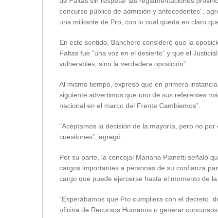
de Faltas sin respetar las reglamentaciones provin
concurso público de admisión y antecedentes”, agr
una militante de Pro, con lo cual queda en claro q
En este sentido, Banchero consideró que la oposic
Faltas fue “una voz en el desierto” y que el Justic
vulnerables, sino la verdadera oposición”.
Al mismo tiempo, expresó que en primera instancia,
siguiente advertimos que uno de sus referentes má
nacional en el marco del Frente Cambiemos”.
“Aceptamos la decisión de la mayoría, pero no por 
cuestiones”, agregó.
Por su parte, la concejal Mariana Pianetti señaló q
cargos importantes a personas de su confianza pa
cargo que puede ejercerse hasta el momento de la j
“Esperábamos que Pro cumpliera con el decreto d
oficina de Recursos Humanos o generar concursos p