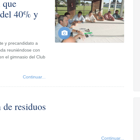
 que
 del 40% y
te y precandidato a
enda reuniéndose con
 en el gimnasio del Club
Continuar...
 de residuos
Continuar...