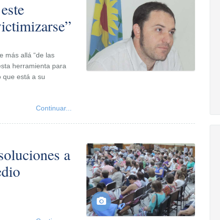
 este
ictimizarse”
e más allá “de las
esta herramienta para
o que está a su
Continuar...
soluciones a
edio