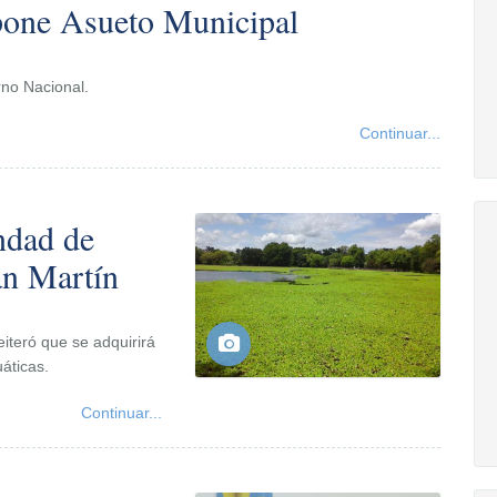
spone Asueto Municipal
rno Nacional.
Continuar...
ndad de
an Martín
eiteró que se adquirirá
uáticas.
Continuar...