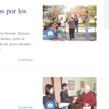
os por los
ano Pereda, Dolores
nández, junto al
e los actos oficiales
c.
Continuar...
Continuar...