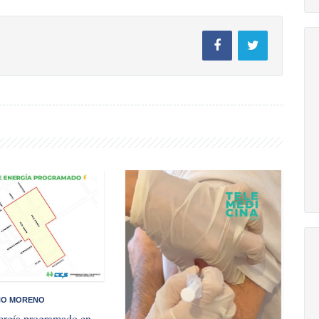
NO MORENO
ergía programado en