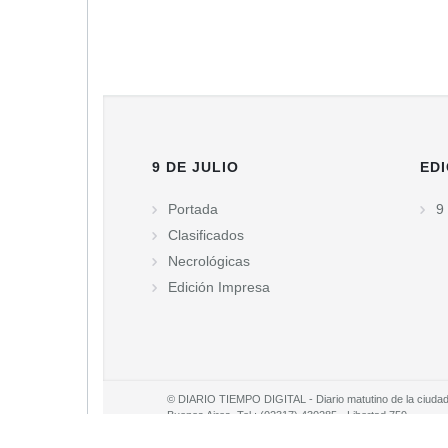
9 DE JULIO
EDI
Portada
9 
Clasificados
Necrológicas
Edición Impresa
© DIARIO TIEMPO DIGITAL - Diario matutino de la ciudad d
Buenos Aires. Tel.: (02317) 430285 - Libertad 759.
Propietario: Juan Enrique Cambello S.R.L
Director: Juan Enrique Cambello