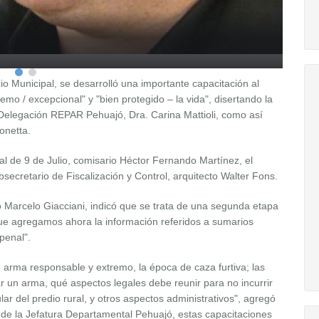
o Municipal, se desarrolló una importante capacitación al
emo / excepcional" y "bien protegido – la vida", disertando la
Delegación REPAR Pehuajó, Dra. Carina Mattioli, como así
onetta.
nal de 9 de Julio, comisario Héctor Fernando Martínez, el
bsecretario de Fiscalización y Control, arquitecto Walter Fons.
 Marcelo Giacciani, indicó que se trata de una segunda etapa
 que agregamos ahora la información referidos a sumarios
penal".
 arma responsable y extremo, la época de caza furtiva; las
 un arma, qué aspectos legales debe reunir para no incurrir
ular del predio rural, y otros aspectos administrativos", agregó
ia de la Jefatura Departamental Pehuajó, estas capacitaciones