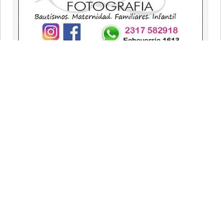
9 DE JULIO
Portada
Clasificados
Necrológicas
Edición Impresa
EDICIONES