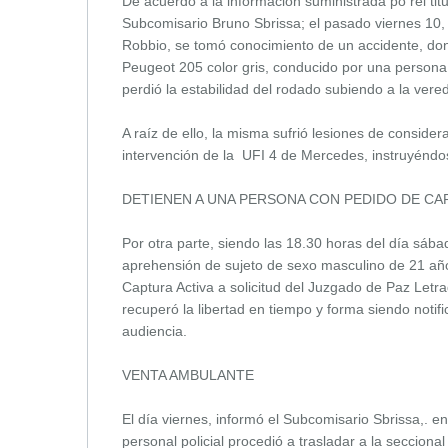
De acuerdo a la información suministrada po rel titu
Subcomisario Bruno Sbrissa; el pasado viernes 10,
Robbio, se tomó conocimiento de un accidente, d
Peugeot 205 color gris, conducido por una persona
perdió la estabilidad del rodado subiendo a la vere
A raíz de ello, la misma sufrió lesiones de consider
intervención de la UFI 4 de Mercedes, instruyéndo
DETIENEN A UNA PERSONA CON PEDIDO DE C
Por otra parte, siendo las 18.30 horas del día sába
aprehensión de sujeto de sexo masculino de 21 año
Captura Activa a solicitud del Juzgado de Paz Letra
recuperó la libertad en tiempo y forma siendo noti
audiencia.
VENTA AMBULANTE
El día viernes, informó el Subcomisario Sbrissa,. e
personal policial procedió a trasladar a la seccion