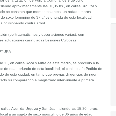
lar de la Estación de Policía Comunal de 9 de Julio,
 siendo aproximadamente las 01,05 hs., en calles Urquiza y
onde se constata que momentos antes, un rodado marca
 de sexo femenino de 37 años oriunda de esta localidad
da colisionando contra árbol.
ación (politraumatismos y escoriaciones varias), con
se actuaciones caratuladas Lesiones Culposas.
APTURA
do 11, en calles Roca y Mitre de este medio, se procedió a la
s de edad oriundo de esta localidad, el cual poseía Pedido de
do de esta ciudad; en tanto que previas diligencias de rigor
ficado su comparendo a magistrado interviniente a primera
n calles Avenida Urquiza y San Juan, siendo las 15.30 horas,
al local a un sujeto de sexo masculino de 36 años de edad,