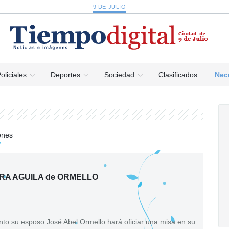
9 DE JULIO
oliciales
Deportes
Sociedad
Clasificados
Nec
ones
RA AGUILA de ORMELLO
iento su esposo José Abel Ormello hará oficiar una misa en su