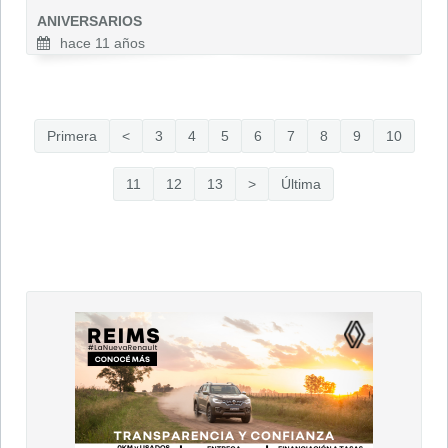
ANIVERSARIOS
hace 11 años
Primera
<
3
4
5
6
7
8
9
10
11
12
13
>
Última