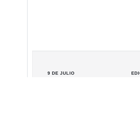
9 DE JULIO
EDI
Portada
9 
Clasificados
Necrológicas
Edición Impresa