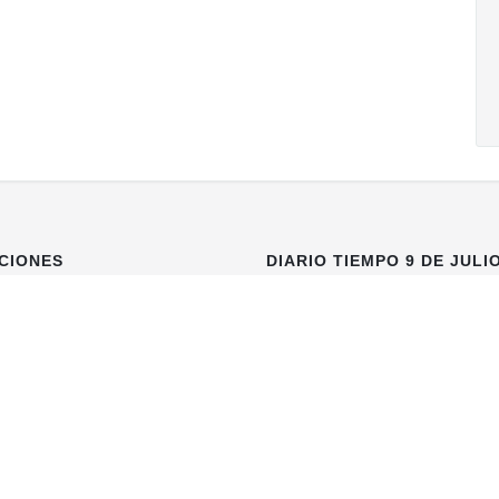
CIONES
DIARIO TIEMPO 9 DE JULI
de Julio
Libertad 759
9 de Julio
- Pcia. de Buenos
Aires
(02317) 430285
info@diariotiempodigital.com