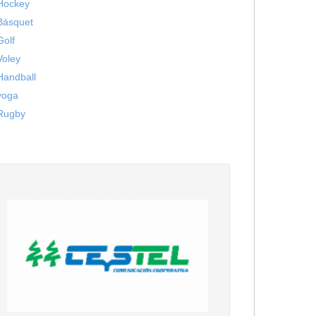
Hockey
Básquet
Golf
Voley
Handball
yoga
Rugby