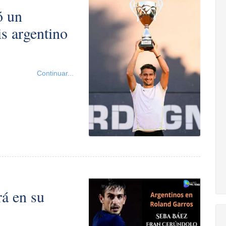
ó un
is argentino
Continuar...
rá en su