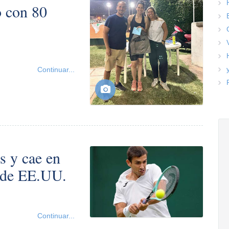
o con 80
Continuar...
s y cae en
 de EE.UU.
Continuar...