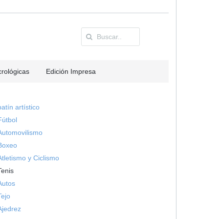
rológicas
Edición Impresa
patín artístico
Fútbol
Automovilismo
Boxeo
Atletismo y Ciclismo
Tenis
Autos
Tejo
Ajedrez