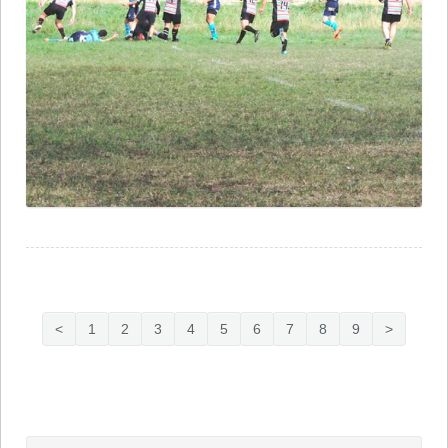
<
1
2
3
4
5
6
7
8
9
>