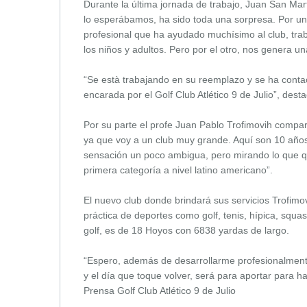
Durante la última jornada de trabajo, Juan San Mar
lo esperábamos, ha sido toda una sorpresa. Por un
profesional que ha ayudado muchísimo al club, trab
los niños y adultos. Pero por el otro, nos genera u
“Se està trabajando en su reemplazo y se ha contac
encarada por el Golf Club Atlético 9 de Julio”, desta
Por su parte el profe Juan Pablo Trofimovih compar
ya que voy a un club muy grande. Aquí son 10 años
sensación un poco ambigua, pero mirando lo que q
primera categoría a nivel latino americano”.
El nuevo club donde brindará sus servicios Trofimov
práctica de deportes como golf, tenis, hípica, squash
golf, es de 18 Hoyos con 6838 yardas de largo.
“Espero, además de desarrollarme profesionalment
y el día que toque volver, será para aportar para h
Prensa Golf Club Atlético 9 de Julio