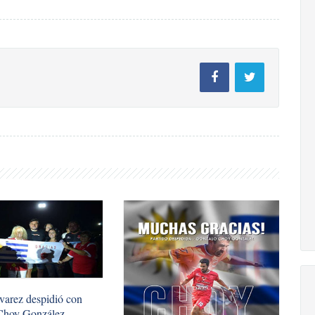
lvarez despidió con
Choy González