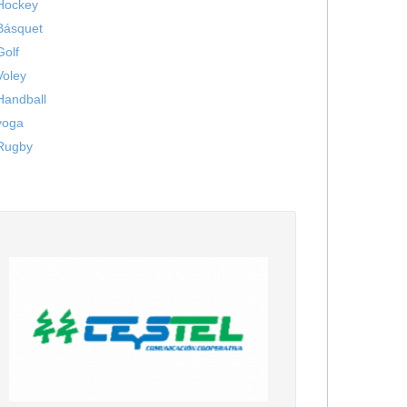
Hockey
Básquet
Golf
Voley
Handball
yoga
Rugby