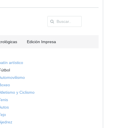
rológicas
Edición Impresa
patín artístico
Fútbol
Automovilismo
Boxeo
Atletismo y Ciclismo
Tenis
Autos
Tejo
Ajedrez