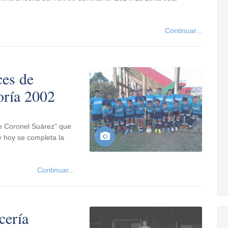
Continuar...
ces de
goría 2002
de Coronel Suárez” que
y hoy se completa la
Continuar...
cería