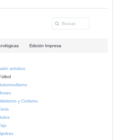
rológicas
Edición Impresa
patín artístico
Fútbol
Automovilismo
Boxeo
Atletismo y Ciclismo
Tenis
Autos
Tejo
Ajedrez