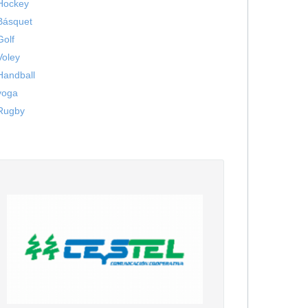
Hockey
Básquet
Golf
Voley
Handball
yoga
Rugby