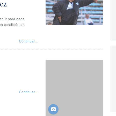
rez
ebut para nada
en condición de
Continuar...
Continuar...