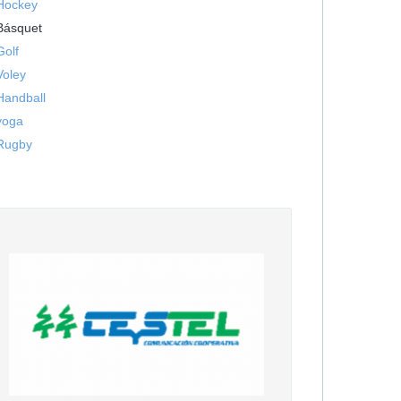
Hockey
Básquet
Golf
Voley
Handball
yoga
Rugby