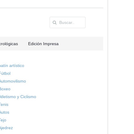
rológicas
Edición Impresa
patín artístico
Fútbol
Automovilismo
Boxeo
Atletismo y Ciclismo
Tenis
Autos
Tejo
Ajedrez