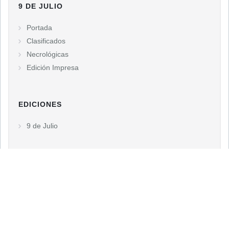
9 DE JULIO
Portada
Clasificados
Necrológicas
Edición Impresa
EDICIONES
9 de Julio
DIARIO TIEMPO 9 DE JULIO
Libertad 759
9 de Julio
- Pcia. de Buenos Aires
(02317) 430285
info@diariotiempodigital.com