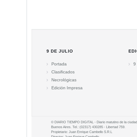
9 DE JULIO
EDI
Portada
9 
Clasificados
Necrológicas
Edición Impresa
© DIARIO TIEMPO DIGITAL - Diario matutino de la ciudad d
Buenos Aires. Tel.: (02317) 430285 - Libertad 759.
Propietario: Juan Enrique Cambello S.R.L
Director: Juan Enrique Cambello