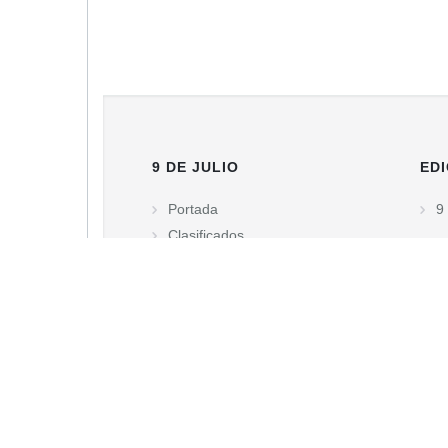
9 DE JULIO
EDI
Portada
9 
Clasificados
Necrológicas
Edición Impresa
© DIARIO TIEMPO DIGITAL - Diario matutino de la ciudad d
Buenos Aires. Tel.: (02317) 430285 - Libertad 759.
Propietario: Juan Enrique Cambello S.R.L
Director: Juan Enrique Cambello