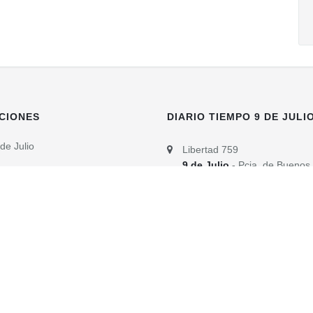
CIONES
DIARIO TIEMPO 9 DE JULI
de Julio
Libertad 759
9 de Julio
- Pcia. de Buenos
Aires
(02317) 430285
info@diariotiempodigital.com
e 9 de Julio. Fundado el 1ero. de octubre de 1995 - 9 de Julio - Pcia. de