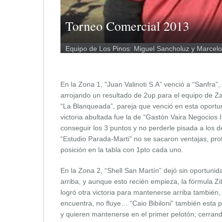
Torneo Comercial 2013
Equipo de Los Pinos: Miguel Sancholuz y Marcelo
En la Zona 1, “Juan Valinoti S.A” venció a “Sanfra”,
arrojando un resultado de 2up para el equipo de Za
“La Blanqueada”, pareja que venció en esta oportu
victoria abultada fue la de “Gastón Vaira Negocios I
conseguir los 3 puntos y no perderle pisada a los d
“Estudio Parada-Marti” no se sacaron ventajas, p
posición en la tabla con 1pto cada uno.
En la Zona 2, “Shell San Martín” dejó sin oportuni
arriba, y aunque esto recién empieza, la fórmula Zi
logró otra victoria para mantenerse arriba también
encuentra, no fluye… “Caio Bibiloni” también esta 
y quieren mantenerse en el primer pelotón; cerrand