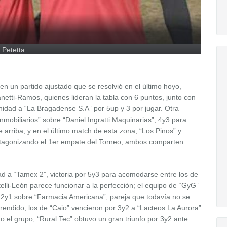
 Petetta.
 en un partido ajustado que se resolvió en el último hoyo,
netti-Ramos, quienes lideran la tabla con 6 puntos, junto con
nidad a “La Bragadense S.A” por 5up y 3 por jugar. Otra
nmobiliarios” sobre “Daniel Ingratti Maquinarias”, 4y3 para
e arriba; y en el último match de esta zona, “Los Pinos” y
rotagonizando el 1er empate del Torneo, ambos comparten
dad a “Tamex 2”, victoria por 5y3 para acomodarse entre los de
telli-León parece funcionar a la perfección; el equipo de “GyG”
, 2y1 sobre “Farmacia Americana”, pareja que todavía no se
prendido, los de “Caio” vencieron por 3y2 a “Lacteos La Aurora”
o el grupo, “Rural Tec” obtuvo un gran triunfo por 3y2 ante