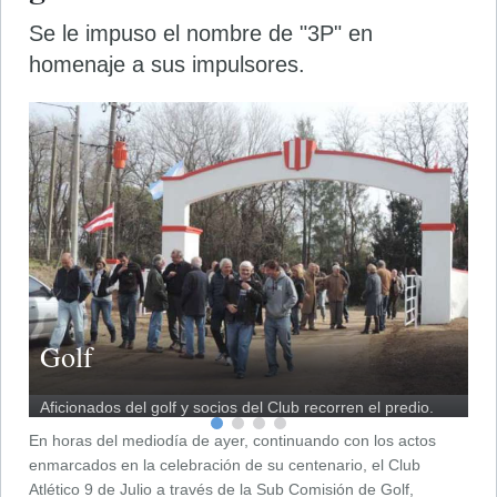
Se le impuso el nombre de "3P" en
homenaje a sus impulsores.
Golf
G
G
Aficionados del golf y socios del Club recorren el predio.
El
“P
Ab
de
En horas del mediodía de ayer, continuando con los actos
enmarcados en la celebración de su centenario, el Club
Atlético 9 de Julio a través de la Sub Comisión de Golf,