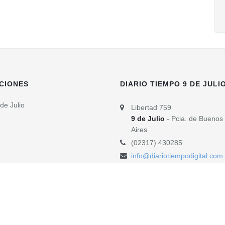
CIONES
DIARIO TIEMPO 9 DE JULI
de Julio
Libertad 759
9 de Julio
- Pcia. de Buenos
Aires
(02317) 430285
info@diariotiempodigital.com
e 9 de Julio. Fundado el 1ero. de octubre de 1995 - 9 de Julio - Pcia. de