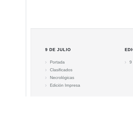
9 DE JULIO
EDI
Portada
9 
Clasificados
Necrológicas
Edición Impresa
© DIARIO TIEMPO DIGITAL - Diario matutino de la ciudad d
Buenos Aires. Tel.: (02317) 430285 - Libertad 759.
Propietario: Juan Enrique Cambello S.R.L
Director: Juan Enrique Cambello