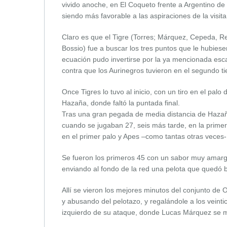
vivido anoche, en El Coqueto frente a Argentino d
siendo más favorable a las aspiraciones de la visita,
Claro es que el Tigre (Torres; Márquez, Cepeda, Re
Bossio) fue a buscar los tres puntos que le hubiese
ecuación pudo invertirse por la ya mencionada esca
contra que los Aurinegros tuvieron en el segundo t
Once Tigres lo tuvo al inicio, con un tiro en el pa
Hazaña, donde faltó la puntada final.
Tras una gran pegada de media distancia de Hazañ
cuando se jugaban 27, seis más tarde, en la primer
en el primer palo y Apes –como tantas otras veces-
Se fueron los primeros 45 con un sabor muy amargo
enviando al fondo de la red una pelota que quedó b
Allí se vieron los mejores minutos del conjunto d
y abusando del pelotazo, y regalándole a los veintic
izquierdo de su ataque, donde Lucas Márquez se mo