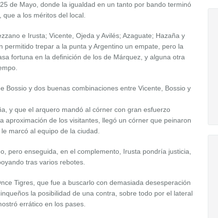
e 25 de Mayo, donde la igualdad en un tanto por bando terminó
 que a los méritos del local.
zzano e Irusta; Vicente, Ojeda y Avilés; Azaguate; Hazaña y
n permitido trepar a la punta y Argentino un empate, pero la
sa fortuna en la definición de los de Márquez, y alguna otra
iempo.
lo de Bossio y dos buenas combinaciones entre Vicente, Bossio y
a, y que el arquero mandó al córner con gran esfuerzo
a aproximación de los visitantes, llegó un córner que peinaron
 le marcó al equipo de la ciudad.
, pero enseguida, en el complemento, Irusta pondría justicia,
oyando tras varios rebotes.
e Once Tigres, que fue a buscarlo con demasiada desesperación
inqueños la posibilidad de una contra, sobre todo por el lateral
stró errático en los pases.