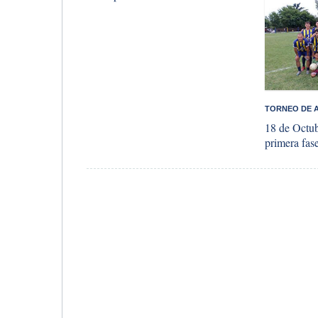
​TORNEO DE
18 de Octub
primera fas