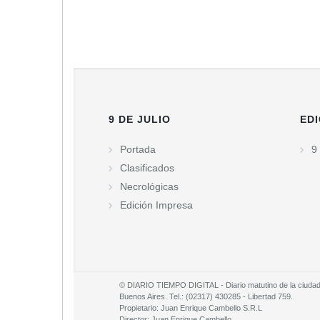
9 DE JULIO
EDI
Portada
9 
Clasificados
Necrológicas
Edición Impresa
© DIARIO TIEMPO DIGITAL - Diario matutino de la ciudad d
Buenos Aires. Tel.: (02317) 430285 - Libertad 759.
Propietario: Juan Enrique Cambello S.R.L
Director: Juan Enrique Cambello