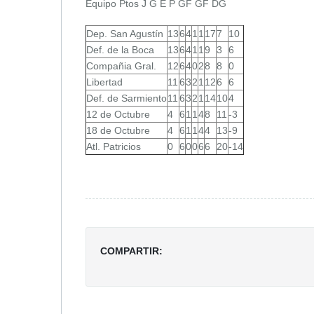
Equipo Ptos J G E P GF GF DG
Dep. San Agustín
13
6
4
1
1
17
7
10
Def. de la Boca
13
6
4
1
1
9
3
6
Compañia Gral.
12
6
4
0
2
8
8
0
Libertad
11
6
3
2
1
12
6
6
Def. de Sarmiento
11
6
3
2
1
14
10
4
12 de Octubre
4
6
1
1
4
8
11
-3
18 de Octubre
4
6
1
1
4
4
13
-9
Atl. Patricios
0
6
0
0
6
6
20
-14
COMPARTIR: