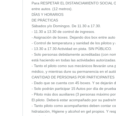
Para RESPETAR EL DISTANCIAMIENTO SOCIAL OBLI
entre autos. (12 metros).
DÍAS Y HORARIOS
DE PRÁCTICAS
Sábados y/o Domingos. De 11.30 a 17.30.
- 11.30 a 13.30 de control de ingresos.
- Asignación de boxes. Dejando dos box entre auto 
- Control de temperatura y sanidad de los pilotos
- 13.30 a 17.30 Actividad en pista. SIN PÚBLICO.
- Solo personas debidamente acreditadas (con nomb
está haciendo en todas las actividades autorizadas
- Tanto el piloto como sus mecánicos llevarán una p
médico, y mientras dure su permanencia en el aut
CANTIDAD DE PERSONAS POR PARTICIPANTES
- Dado que se cuenta con 45 boxes. Y se dejarán do
- Solo podrán participar 15 Autos por día de prue
- Piloto más dos auxiliares (3 personas máximo por
El piloto. Deberá estar acompañado por su padre/m
- Tanto piloto como acompañantes deben contar con
hidratación, Higiene y alcohol en gel propios. Y res