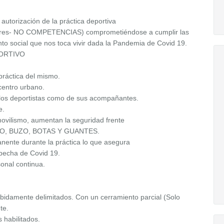
torización de la práctica deportiva
libres- NO COMPETENCIAS) comprometiéndose a cumplir las
o social que nos toca vivir dada la Pandemia de Covid 19.
ORTIVO
práctica del mismo.
 centro urbano.
e los deportistas como de sus acompañantes.
e.
movilismo, aumentan la seguridad frente
CASCO, BUZO, BOTAS Y GUANTES.
nente durante la práctica lo que asegura
specha de Covid 19.
sonal continua.
bidamente delimitados. Con un cerramiento parcial (Solo
te.
 habilitados.