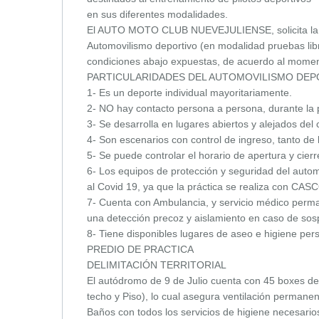
en sus diferentes modalidades.
El AUTO MOTO CLUB NUEVEJULIENSE, solicita la au
Automovilismo deportivo (en modalidad pruebas 
condiciones abajo expuestas, de acuerdo al moment
PARTICULARIDADES DEL AUTOMOVILISMO DEP
1- Es un deporte individual mayoritariamente.
2- NO hay contacto persona a persona, durante la 
3- Se desarrolla en lugares abiertos y alejados del
4- Son escenarios con control de ingreso, tanto d
5- Se puede controlar el horario de apertura y cierr
6- Los equipos de protección y seguridad del auto
al Covid 19, ya que la práctica se realiza con 
7- Cuenta con Ambulancia, y servicio médico perma
una detección precoz y aislamiento en caso de so
8- Tiene disponibles lugares de aseo e higiene per
PREDIO DE PRACTICA
DELIMITACIÓN TERRITORIAL
El autódromo de 9 de Julio cuenta con 45 boxes de
techo y Piso), lo cual asegura ventilación permanen
Baños con todos los servicios de higiene necesarios