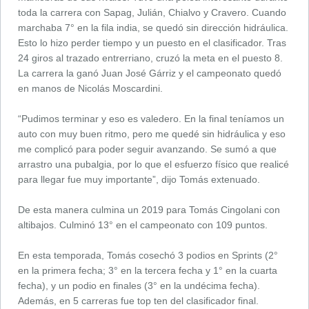
toda la carrera con Sapag, Julián, Chialvo y Cravero. Cuando
marchaba 7° en la fila india, se quedó sin dirección hidráulica.
Esto lo hizo perder tiempo y un puesto en el clasificador. Tras
24 giros al trazado entrerriano, cruzó la meta en el puesto 8.
La carrera la ganó Juan José Gárriz y el campeonato quedó
en manos de Nicolás Moscardini.
“Pudimos terminar y eso es valedero. En la final teníamos un
auto con muy buen ritmo, pero me quedé sin hidráulica y eso
me complicó para poder seguir avanzando. Se sumó a que
arrastro una pubalgia, por lo que el esfuerzo físico que realicé
para llegar fue muy importante”, dijo Tomás extenuado.
De esta manera culmina un 2019 para Tomás Cingolani con
altibajos. Culminó 13° en el campeonato con 109 puntos.
En esta temporada, Tomás cosechó 3 podios en Sprints (2°
en la primera fecha; 3° en la tercera fecha y 1° en la cuarta
fecha), y un podio en finales (3° en la undécima fecha).
Además, en 5 carreras fue top ten del clasificador final.