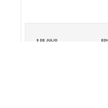
9 DE JULIO
EDI
Portada
9 
Clasificados
Necrológicas
Edición Impresa
© DIARIO TIEMPO DIGITAL - Diario matutino de la ciudad d
Buenos Aires. Tel.: (02317) 430285 - Libertad 759.
Propietario: Juan Enrique Cambello S.R.L
Director: Juan Enrique Cambello