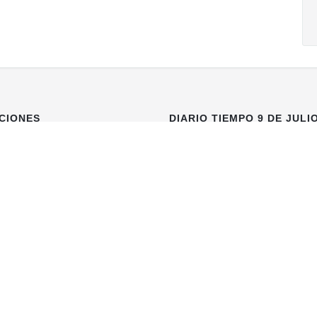
CIONES
DIARIO TIEMPO 9 DE JULI
de Julio
Libertad 759
9 de Julio
- Pcia. de Buenos
Aires
(02317) 430285
info@diariotiempodigital.com
e 9 de Julio. Fundado el 1ero. de octubre de 1995 - 9 de Julio - Pcia. de