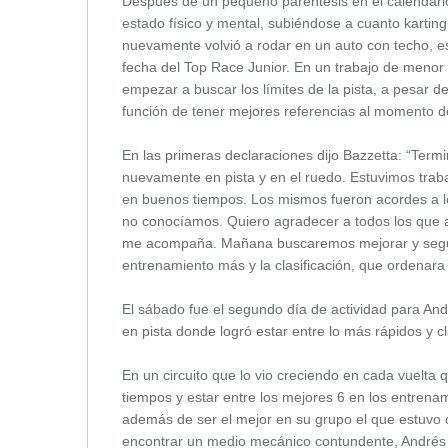
Después de un pequeño paréntesis en el calendari
estado físico y mental, subiéndose a cuanto karting
nuevamente volvió a rodar en un auto con techo, e
fecha del Top Race Junior. En un trabajo de menor a
empezar a buscar los límites de la pista, a pesar 
función de tener mejores referencias al momento de 
En las primeras declaraciones dijo Bazzetta: “Termin
nuevamente en pista y en el ruedo. Estuvimos trab
en buenos tiempos. Los mismos fueron acordes a l
no conocíamos. Quiero agradecer a todos los que ap
me acompaña. Mañana buscaremos mejorar y seguir
entrenamiento más y la clasificación, que ordenara l
El sábado fue el segundo día de actividad para An
en pista donde logró estar entre lo más rápidos y cla
En un circuito que lo vio creciendo en cada vuelta 
tiempos y estar entre los mejores 6 en los entrenam
además de ser el mejor en su grupo el que estuvo c
encontrar un medio mecánico contundente, Andrés d