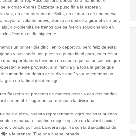
o 2018 de la Top Race Juniors, donde para mantener el
 se le cruzó Andrés Bazzetta le puso fin a la espera y
sta vez, en el autódromo de Salta, en el marco de una nueva
 mayor, el volante nuevejuliense se dedicó a girar el viernes y
de algún problemita de frenos que se fueron solucionando en
clasificar en el día siguiente.
amos un primer día difícil en lo deportivo, pero feliz de estar
ajando y buscando una puesta a punto ideal para poder estar
o que esperábamos teniendo en cuenta que es un circuito que
uestan a este proyecto, a mi familia y a toda la gente que
 sumando km dentro de la divisional” ya que tenemos un
a grilla de la final del domingo.
drés Bazzetta se presentó de manera positiva con dos tandas
sificar en el 7° lugar en su regreso a la divisional.
que sale a pista, nuestro representante logró registrar buenos
ientos y marcar el séptimo mejor registro en la clasificación
ondicionado por una bandera roja. Ya con la tranquilidad de
ijo a la prensa: “Fue una buena jornada.