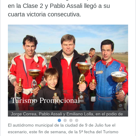
en la Clase 2 y Pablo Assali llegó a su
cuarta victoria consecutiva.
T
Turismo Promocional
T
Pa
Jorge Correa, Pablo Assali y Emiliano Lolla, en el podio de
La
vi
r
la Clase 3.
de
El autódromo municipal de la ciudad de 9 de Julio fue el
escenario, este fin de semana, de la 5ª fecha del Turismo