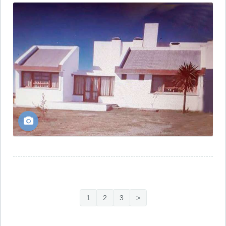
1
2
3
>