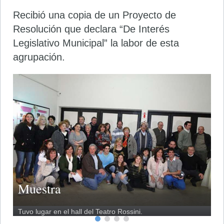
Recibió una copia de un Proyecto de
Resolución que declara “De Interés
Legislativo Municipal” la labor de esta
agrupación.
Muestra
M
M
Tuvo lugar en el hall del Teatro Rossini.
Ob
El
De