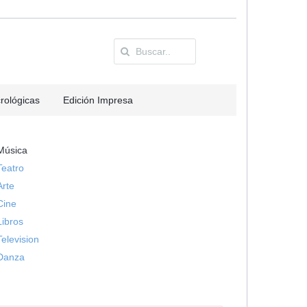
rológicas
Edición Impresa
Música
Teatro
Arte
Cine
Libros
Television
Danza